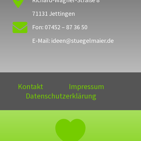

71131 Jettingen

Fon: 07452 – 87 36 50
E-Mail: ideen@stuegelmaier.de
Kontakt
Impressum
Datenschutzerklärung
