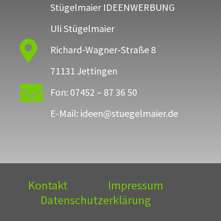
Stügelmaier IDEENWERBUNG
Uli Stügelmaier

Richard-Wagner-Straße 8
71131 Jettingen

Fon: 07452 – 87 36 50
E-Mail: ideen@stuegelmaier.de
Kontakt
Impressum
Datenschutzerklärung