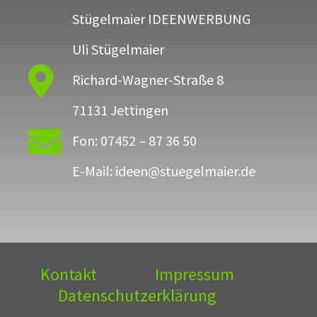
Stügelmaier IDEENWERBUNG
Uli Stügelmaier

Richard-Wagner-Straße 8
71131 Jettingen

Fon: 07452 – 87 36 50
E-Mail: ideen@stuegelmaier.de
Kontakt
Impressum
Datenschutzerklärung