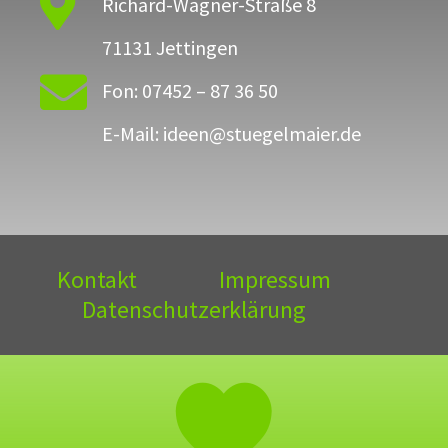

Richard-Wagner-Straße 8
71131 Jettingen

Fon: 07452 – 87 36 50
E-Mail: ideen@stuegelmaier.de
Kontakt
Impressum
Datenschutzerklärung
