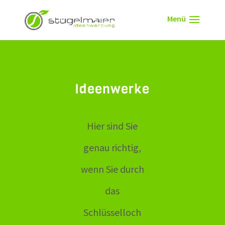
Ideenwerke
Hier sind Sie
genau richtig,
wenn Sie durch
das
Schlüsselloch