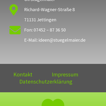

Richard-Wagner-Straße 8
71131 Jettingen

Fon: 07452 – 87 36 50
E-Mail: ideen@stuegelmaier.de
Kontakt
Impressum
Datenschutzerklärung