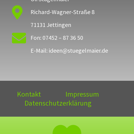

Richard-Wagner-Straße 8
71131 Jettingen

Fon: 07452 – 87 36 50
E-Mail: ideen@stuegelmaier.de
Kontakt
Impressum
Datenschutzerklärung