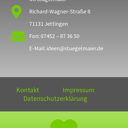

Richard-Wagner-Straße 8
71131 Jettingen

Fon: 07452 – 87 36 50
E-Mail: ideen@stuegelmaier.de
Kontakt
Impressum
Datenschutzerklärung