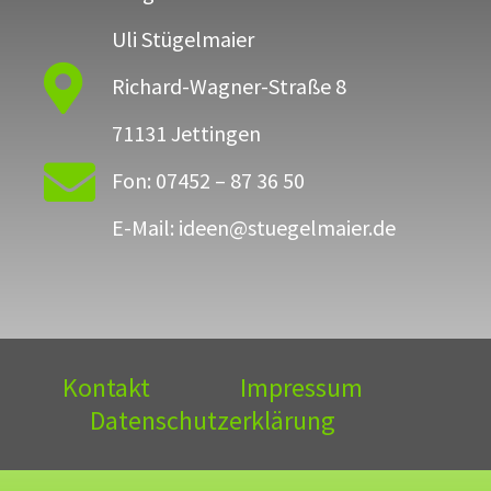
Uli Stügelmaier

Richard-Wagner-Straße 8
71131 Jettingen

Fon: 07452 – 87 36 50
E-Mail: ideen@stuegelmaier.de
Kontakt
Impressum
Datenschutzerklärung