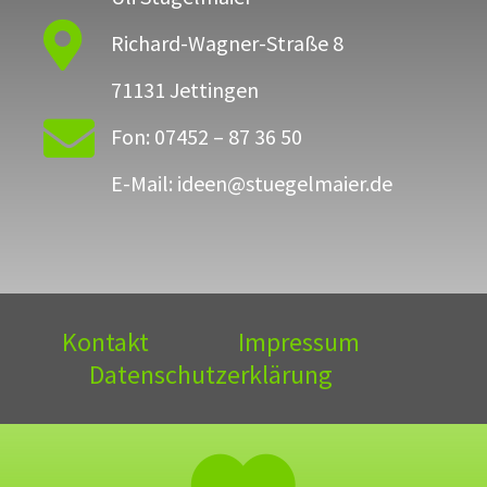

Richard-Wagner-Straße 8
71131 Jettingen

Fon: 07452 – 87 36 50
E-Mail: ideen@stuegelmaier.de
Kontakt
Impressum
Datenschutzerklärung